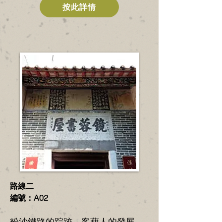
按此詳情
路線二
編號：A02
​粉沙鐵路的踪跡、客藉人的發展、