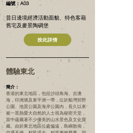
編號：A03
​昔日邊境經濟活動面貌、特色客藉
舊宅及麥景陶碉堡
按此詳情
體驗東北
簡介：
香港的東北地區，包括沙頭角海、吉澳
海，印洲塘及東平洲一帶，位於船灣郊野
公園、地質公園及海岸公園內，長久以來
被一眾熱愛大自然的人士視為秘密天堂，
當中蘊藏著不少優美的山水景色及文化寶
藏。由於東北地區位處偏遠，島嶼散佈，
交通不便，村民遠去，村落漸被廢棄，卻