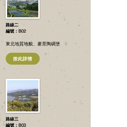
路線二
編號：B02
​東北地質地貌、麥景陶碉堡
按此詳情
路線三
編號：B03