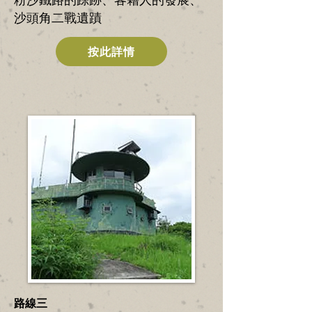
沙頭角二戰遺蹟
按此詳情
路線三