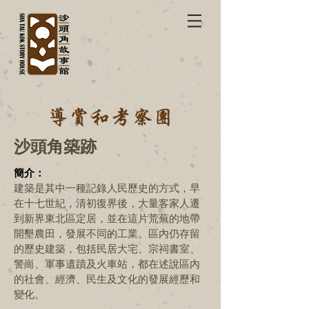
沙頭角築跡
簡介：
建築是其中一種記錄人民歷史的方式，早
在十七世紀，清初復界後，大量客家人遷
到新界東北區定居，並在這片荒蕪的地帶
開墾農田，發展不同的工業。區內仍存留
的歷史建築，包括民居大宅、宗祠書室、
警崗、軍事遺蹟及火車站，都在述說區內
的社會、經濟、民生及文化的發展經歷和
變化。