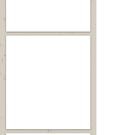
大
片
紅
樹
林
及
魚
南涌
塘，
鄰
位
近
於
鷺
沙
鳥
頭
林，
角
並
海
有
岸，
九
現
大
存
石
大
澗
片
之
紅
一
樹
的
林
屏
及
嘉
魚