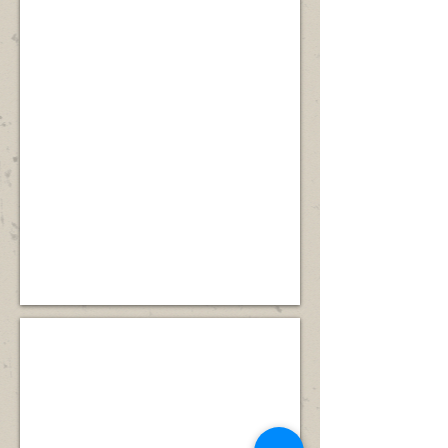
南涌
石
塘，
澗，
鄰
位
是
近
於
認
鷺
沙
識
鳥
頭
河
林，
角
溪
並
海
生
有
岸，
態
九
現
及
大
存
地
石
大
貌
澗
片
的
之
紅
好
一
樹
地
的
林
方。
屏
及
嘉
魚
沙頭角鹽灶下灰窯
石
塘，
澗，
鄰
沙
是
近
頭
認
鷺
角
識
鳥
海
河
林，
岸