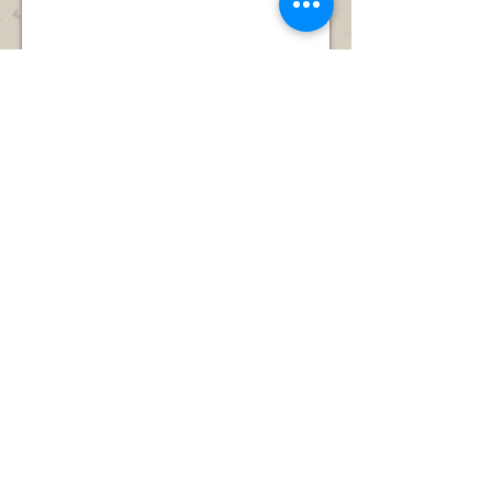
溪
並
一
生
有
帶
態
九
從
及
大
前
地
石
是
貌
澗
出
的
之
產
好
一
石
地
的
灰
方。
屏
及
嘉
英
石
導賞語言：
廣東話
泥，
澗，
在
人數：
25人一團
是
市
對象：
16歲或以上
認
場
收費：
每人港幣$420起
識
的
收費說明：
費用已包括導賞員、旅遊巴、
河
競
午膳、10萬元平安保險及1000元意外醫療
溪
爭
保險。
生
下，
態
這
注意事項：
及
些
1. 以上行程會根據活動當日天氣及環境
地
灰
貌
窰
需要作出調節，所有變動是以安全為依
的
廠
歸。