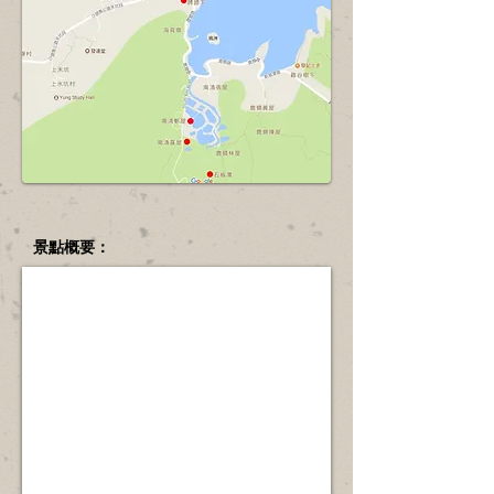
景點概要：
南涌
位
於
沙
頭
角
海
岸，
現
存