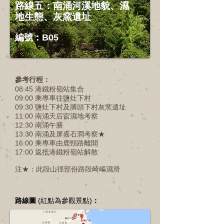
路線五：南涌河溪地貌、濕
地生態、灰窯遺址
編號：B05
參考行程：
08:45 港鐵粉嶺站集合
09:00 乘專車往鹽灶下村
09:30 鹽灶下村及膊頭下村灰窯遺址
11:00 南涌天后宮濕地考察
12:30 南涌午膳
13:30 南涌及屏嘉石澗考察★
16:00 乘專車由鹿頸路離開
17:00 返抵港鐵粉嶺站解散
注★：此段山徑部份路段崎嶇濕滑
路線圖
(紅點為參觀景點)
：