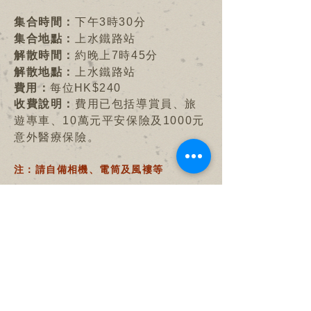
集合時間：
下午3時30分
集合地點：
上水鐵路站
解散時間：
約晚上7時45分
解散地點：
上水鐵路站
費用：
每位HK$240
收費說明：
費用已包括導賞員、旅
遊專車、10萬元平安保險及1000元
意外醫療保險。
注：請自備相機、電筒及風褸等
主辦：
沙頭角故事館有限公司
協辦：
旅行家生態旅遊培訓中心
活動日期及報名
活動重溫