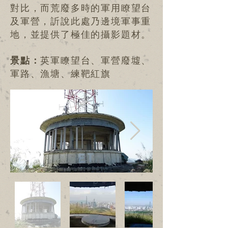
對比，而荒廢多時的軍用瞭望台
及軍營，訢說此處乃邊境軍事重
地，並提供了極佳的攝影題材。
景點：
英軍瞭望台、軍營廢墟、
軍路、漁塘、練靶紅旗