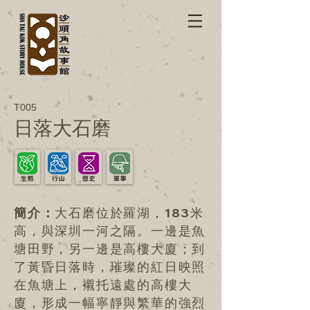
T005
日落大石磨
簡介：
大石磨位於羅湖，183米
高，與深圳一河之隔。一邊是魚
塘田野，另一邊是高樓大廈；到
了黃昏日落時，璀璨的紅日映照
在魚塘上，襯托遠處的高樓大
廈，形成一幅寧靜與繁華的強烈