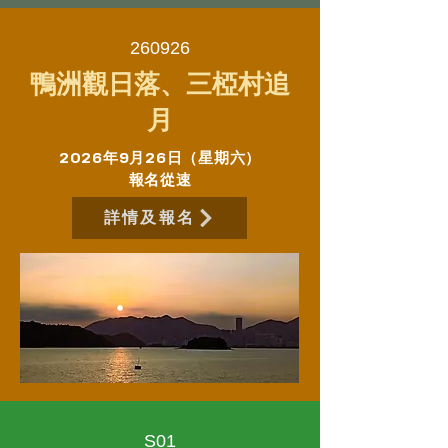
260926
鴨洲觀日落、三椏村追
月
2026年9月26日（星期六）
報名從速
詳情及報名
S01