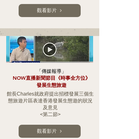
觀看影片
「傳媒報導」
NOW直播新聞節目《時事全方位》
發展生態旅遊
館長Charles就政府提出招標發展三個生
態旅遊片區表達香港發展生態遊的狀況
及意見
<第二節>
觀看影片