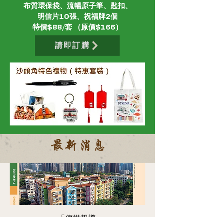
​布質環保袋、流暢原子筆、匙扣、
明信片10張、祝福牌2個
特價$88/套 （原價$166）
請即訂購