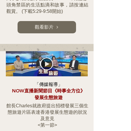
頭角禁區的生活點滴和故事，請按連結
觀賞。
​ ​
(下載5:29-9:58開始)
觀看影片
「傳媒報導」
NOW直播新聞節目《時事全方位》
發展生態旅遊
館長Charles就政府提出招標發展三個生
態旅遊片區表達香港發展生態遊的狀況
及意見
<第一節>