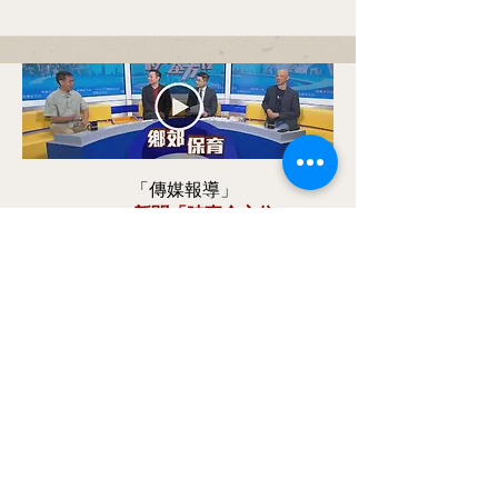
「傳媒報導」
nowTV新聞「時事全方位」
前環境局局長、沙頭角故事館館長
暢談紅花嶺郊野公園、沙頭角禁區開
放、鄉郊保育
觀看影片