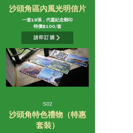
沙頭角區內風光明信片
​一套18張，代蓋紀念郵印
特價$100/套
請即訂購
S02
沙頭角特色禮物（特惠
套裝）