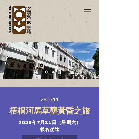
260711
梧桐河馬草壟黃昏之旅
2026年7月11日（星期六）
報名從速