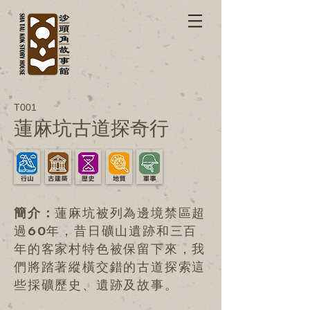
T001
蓮麻坑古道探奇行
簡介：
蓮麻坑被列為邊境禁區超
過60年，昔日礦山遺跡和三百
年的客家村特色被保留下來，我
們將踏著縱橫交錯的古道探索這
些採礦歷史、遺跡及故事。