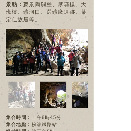
景點：
麥景陶碉堡、摩囉樓、大
班樓、礦洞口、選礦廠遺跡、葉
定仕故居等。
集合時間：
上午8時45分
集合地點：
粉嶺鐵路站