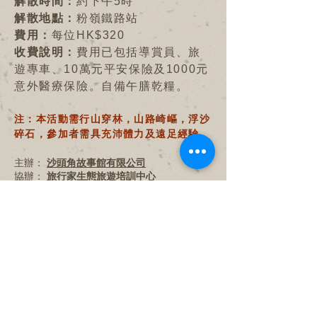
解散時間：
約下午5時
解散地點：
粉嶺鐵路站
費用：
每位HK$320
收費說明：
費用已包括導賞員、旅
遊專車、10萬元平安保險及1000元
意外醫療保險。自備午膳乾糧。
注：本活動需行山穿林，山路崎嶇，浮沙
碎石，參加者需具充沛體力及遠足經驗。
主辦：
沙頭角故事館有限公司
協辦：
旅行家生態旅遊培訓中心
活動日期及報名
活動重溫
包團查詢