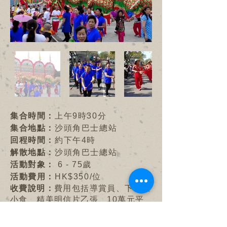
集合時間：
上午9時30分
集合地點：
沙頭角巴士總站
回程時間：
約下午4時
解散地點：
沙頭角巴士總站
活動對象：
6 - 75歲
活動費用：
HK$350/位
收費說明：
費用包括導賞員、下午茶
小食、精美明信片乙張、10萬元平
安保險及1000元意外醫療保險。
WhatsApp查詢：
5319 1893