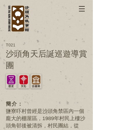
T021
沙頭角天后誕巡遊導賞
團
簡介：
鹽寮吓村曾經是沙頭角禁區內一個
龐大的棚屋區，1989年村民上樓沙
頭角邨後被清拆，村民團結，從