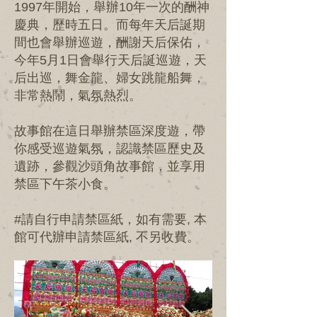
1997年開始，舉辦10年一次的酬神
慶典，歷時五日。而每年天后誕期
間也會舉辦巡遊，酬謝天后保佑，
今年5月1日會舉行天后誕巡遊，天
后出巡，舞金龍、婦女跳龍船舞，
非常熱鬧，氣氛熱烈。
故事館在這日舉辦禁區深度遊，帶
你感受巡遊氣氛，認識禁區歷史及
遺跡，參觀沙頭角故事館，並享用
禁區下午茶小食。
#請自行申請禁區紙，如有需要, 本
館可代辦申請禁區紙, 不另收費。