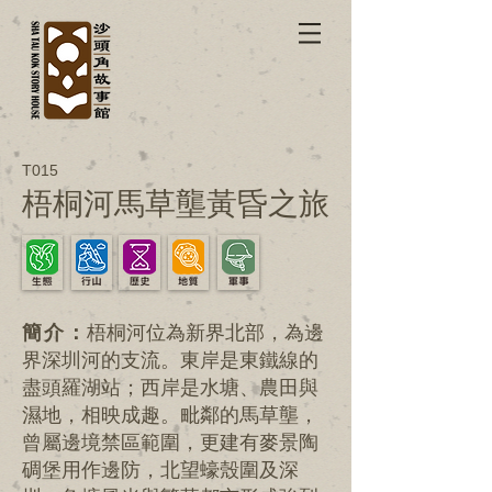
T0
1
5
梧桐河馬草壟黃昏之旅
簡介：
梧桐河位為新界北部，為邊
界深圳河的支流。東岸是東鐵線的
盡頭羅湖站；西岸是水塘、農田與
濕地，相映成趣。毗鄰的馬草壟，
曾屬邊境禁區範圍，更建有麥景陶
碉堡用作邊防，北望蠔殼圍及深