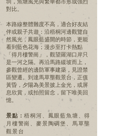
圳，魚塘風光與繁華都市形成強烈
對比。
本路線整體難度不高，適合好友結
伴或親子共遊：沿梧桐河邊觀覽自
然風光，鳳眼藍盛開的時節，更能
看到藍色花海；漫步至打卡熱點
「得月樓警崗」，觀望羅湖口岸只
是一河之隔。再沿馬路緩坡而上，
參觀曾經的邊防軍事建築，見證禁
區變遷。到達馬草壟觀景台，正值
黃昏，夕陽為美景披上金光，或屏
息欣賞，或拍照留念，留下唯美回
憶。
景點：
梧桐河、鳳眼藍魚塘、得
月樓警崗、麥景陶碉堡、馬草壟
觀景台