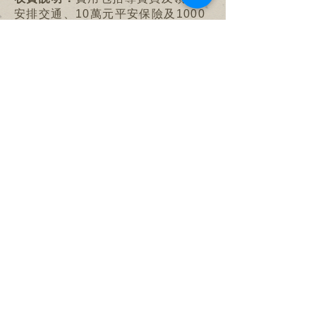
安排交通、10萬元平安保險及1000
元意外醫療保險。
注：請自備相機、電筒及風褸等
主辦：
沙頭角故事館有限公司
協辦：
旅行家生態旅遊培訓中心
活動日期及報名
活動重溫
包團查詢
© 2026 by 沙頭角故事館有限公司 Sha Tau Kok Story
House Limited
新界沙頭角新樓街七號二樓閣樓 Cockloft, 1/F, 7 San Lau