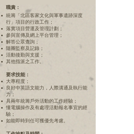
職責：
統籌「北區客家文化與軍事遺跡深度
行」項目的行政工作；
落實項目營運及管理計劃；
參與宣傳及網上平台管理；
解答公眾查詢；
隨團監察及記錄；
活動後勤與支援；
其他指派之工作。
要求技能：
大專程度；
良好中英語文能力，人際溝通及執行能
力；
具兩年統籌戶外活動的工作經驗；
懂電腦操作及有處理活動報名事宜的經
驗；
如能即時到任可獲優先考慮。
工作地點及時間：