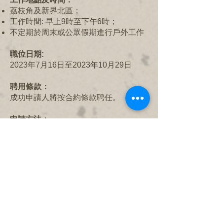
荔枝角及新界北區；
工作時間: 早上9時至下午6時；
不定期於周末或公眾假期進行戶外工作
職位日期:
2023年7月16日至2023年10月29日
聘用條款：
成功申請人將按合約條款聘任。
申請方法：
有意者請將個人履歷、期望薪酬（註明
申請職位），電郵至
charles@stkstoryhouse.hk
。（申請人
所提供的資料將予以保密及只作有關招
聘用途）
申請