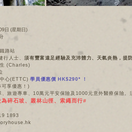
09日 (星期日)
分
鐵路站
歲 健行人士、
須有豐富遠足經驗及充沛體力、天氣炎熱，提
(Charles)
位
心(ETTC)
學員優惠價 HK$290* ！
亦可享優惠！)
隊、旅遊專車、10萬元平安保險及1000元意外醫療保險。
段為碎石坡、
叢林山徑、索繩而行
#
19 1893
toryhouse.hk