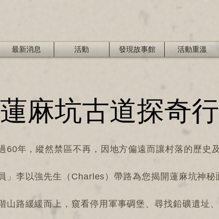
最新消息
活動
發現故事館
活動重溫
蓮麻坑古道探奇行
過60年，縱然禁區不再，因地方偏遠而讓村落的歷史
」李以強先生（Charles）帶路為您揭開蓮麻坑神秘
階山路緩緩而上，窺看停用軍事碉堡、尋找鉛礦遺址