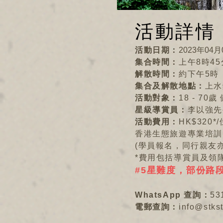
活動詳情
活動日期：
2023年04月
集合時間：
上午8時45
解散時間：
約下午5時
集合及解散地點：
上水
活動對象：
18 - 70
星級導賞員：
李以強先生 
活動費用：
HK$320*/
香港生態旅遊專業培訓中
(學員報名，同行親友
*費用包括導賞員及領
#5星難度，部份路
WhatsApp 查詢：
53
電郵查詢：
info@stks