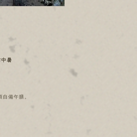
防中暑
須自備午膳。