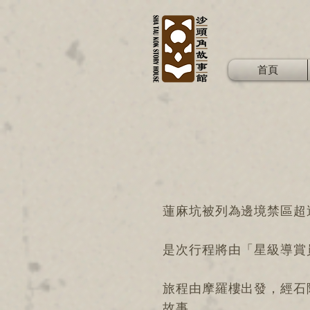
首頁
蓮麻坑被列為邊境禁區超
是次行程將由「星級導賞員
旅程由摩羅樓出發，經石
故事。