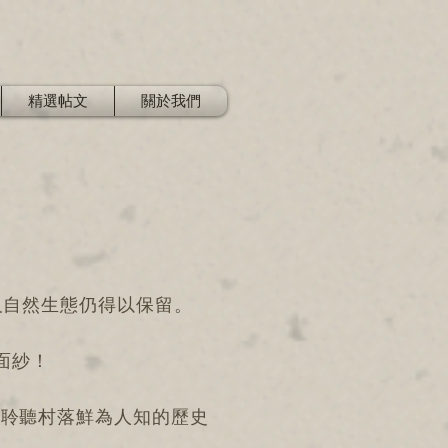
精選帖文
關於我們
及自然生態仍得以保留。
面紗！
、聆聽村落鮮為人知的歷史