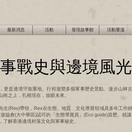
最新消息
活動
發現故事館
活動重溫
事戰史與邊境風光
，更是邊境守衞重地。行程遊覽多個軍事歷史景點、漫步山林
山崗之上，扎根現在，放眼未來。
生(Rex)帶領，Rex在生態、地質、文化導賞領域具多年工
態旅遊協會(大中華區)認可的「生態導賞員」(Eco guide)資歷。就
，了解香港邊境村落文化與軍事秘史。