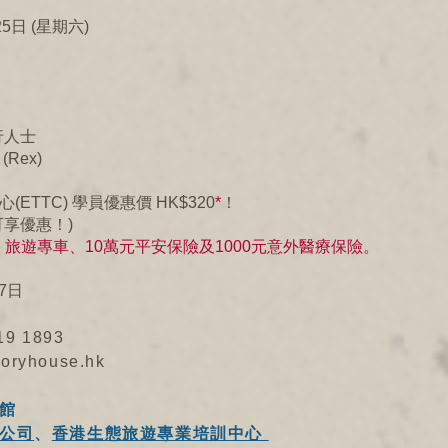
25日 (星期六)
健行人士
Rex)
ETTC) 學員優惠價 HK$320
*
！
享優惠！)
旅遊專車、10萬元平安保險及1000元意外醫療保險。
7日
19 1893
toryhouse.hk
館
公司
、
香港生態旅遊專業培訓中心