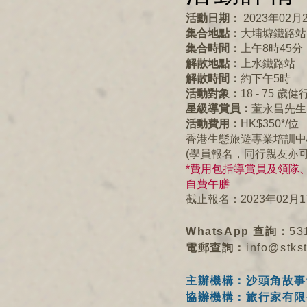
活動日期：
2023年02月
集合地點：
大埔墟鐵路站
集合時間：
上午8時45分
解散地點：
上水鐵路站
解散時間：
約下午5時
活動對象：
18 - 75 歲
星級導賞員：
董永昌先生 (
活動費用：
HK$350*/位
香港生態旅遊專業培訓中心(
(學員報名，同行親友亦可
*費用包括導賞員及領隊、
自費午膳
截止報名：2023年02月1
WhatsApp 查詢：
53
電郵查詢：
info@stks
主辦機構：沙頭角故事
協辦機構：
旅行家有限