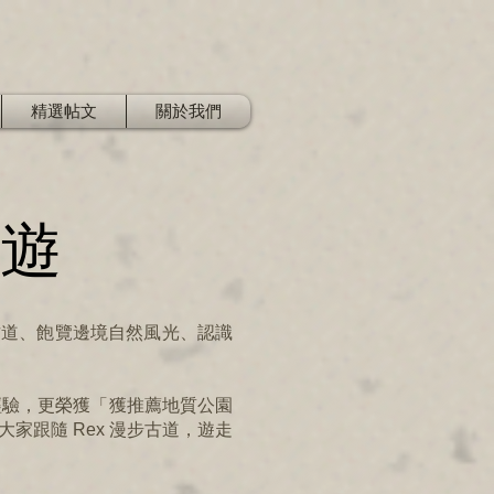
精選帖文
關於我們
遊
古道、飽覽邊境自然風光、認識
作經驗，更榮獲「獲推薦地質公園
讓大家跟隨 Rex 漫步古道，遊走