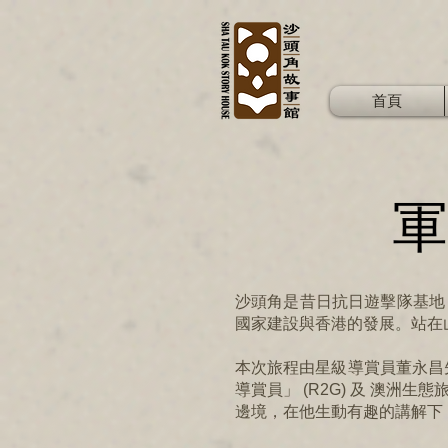
首頁
軍
沙頭角是昔日抗日遊擊隊基地
國家建設與香港的發展。站在
本次旅程由星級導賞員董永昌先
導賞員」 (R2G) 及 澳洲生
邊境，在他生動有趣的講解下