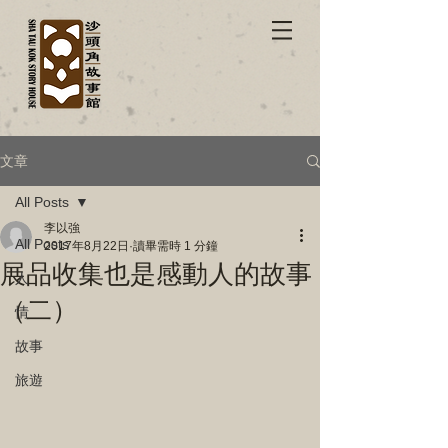
文章
All Posts
李以強
All Posts
2017年8月22日
讀畢需時 1 分鐘
展品收集也是感動人的故事
人
（二）
情
故事
旅遊