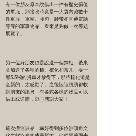
有一位朋友原本說借出一件有歷史價值
的軍服，到接收時竟是一大袋內藏數十
件軍服、軍帽、腰包、腰帶和直通電話
等等的軍事物品，看來足夠做一次專題
展覽了。
另一位好朋友也是說送一個鋼柜，後來
竟加送了各種的椅、梳化和茶几，要一
部5.5噸的貨車才放得下，那些梳化還是
全新的，太感動了。之後陸陸續續都收
到朋友的訊息，有各式各樣的物品可以
借出或送贈，衷心感謝大家！
這次搬運展品，幸好得到多位沙頭角文
化生態協會的成員幫忙，他們冒著雨去