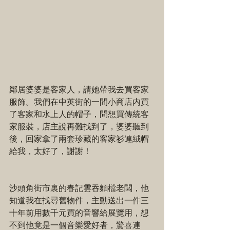
鄰居婆婆是客家人，請她帶我去買客家
服飾。我們在中英街的一間小商店内買
了客家和水上人的帽子，問想買傳統客
家服裝，店主說再難找到了，婆婆聽到
後，回家拿了兩套珍藏的客家衫連絨帽
給我，太好了，謝謝！
沙頭角街市裏的春記雲吞麵檔老闆，他
知道我在找尋舊物件，主動送出一件三
十年前用數千元買的音響給展覽用，想
不到他竟是一個音樂愛好者，驚喜連